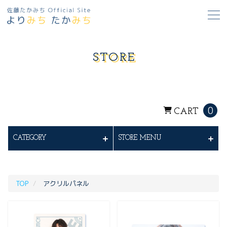
STORE
0
CART
CATEGORY
STORE MENU
TOP
アクリルパネル