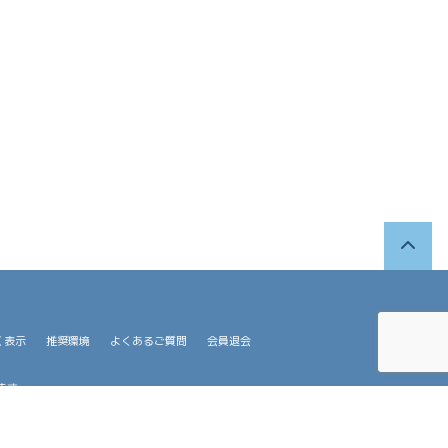
く表示
推奨環境
よくあるご質問
会員退会
ます。